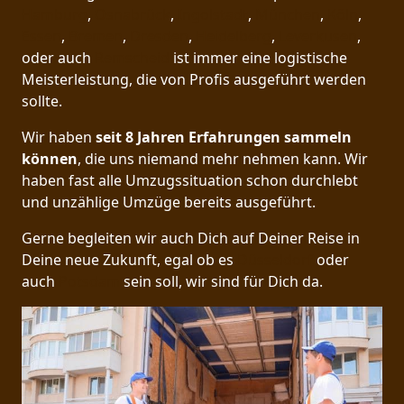
Hamburg
,
Osnabrück
,
Ingolstadt
,
München
,
Köln
,
Essen
,
Bremen
,
Dresden
,
Heidelberg
,
Leverkusen
,
oder auch
Remscheid
ist immer eine logistische
Meisterleistung, die von Profis ausgeführt werden
sollte.
Wir haben
seit
8 Jahren Erfahrungen sammeln
können
, die uns niemand mehr nehmen kann. Wir
haben fast alle Umzugssituation schon durchlebt
und unzählige Umzüge bereits ausgeführt.
Gerne begleiten wir auch Dich auf Deiner Reise in
Deine neue Zukunft, egal ob es
Düsseldorf
oder
auch
Potsdam
sein soll, wir sind für Dich da.