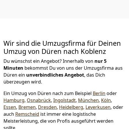
Wir sind die Umzugsfirma für Deinen
Umzug von Düren nach Koblenz
Du wünschst ein Angebot? Innerhalb von
nur 5
Minuten
bekommst Du von uns der Umzugsfirma aus
Düren ein
unverbindliches Angebot
, das Dich
überzeugen wird.
Ein Umzug von Düren nach zum Beispiel
Berlin
oder
Hamburg
,
Osnabrück
,
Ingolstadt
,
München
,
Köln
,
Essen
,
Bremen
,
Dresden
,
Heidelberg
,
Leverkusen
, oder
auch
Remscheid
ist immer eine logistische
Meisterleistung, die von Profis ausgeführt werden
sollte.