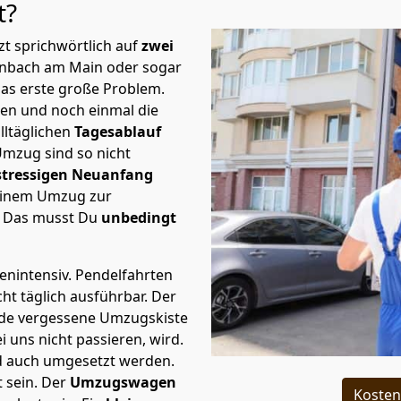
t?
t sprichwörtlich auf
zwei
enbach am Main oder sogar
as erste große Problem.
en und noch einmal die
lltäglichen
Tagesablauf
Umzug sind so nicht
stressigen Neuanfang
 einem Umzug zur
. Das musst Du
unbedingt
tenintensiv. Pendelfahrten
ht täglich ausführbar.
Der
Jede vergessene Umzugskiste
i uns nicht passieren, wird.
d auch umgesetzt werden.
 sein. Der
Umzugswagen
Kosten