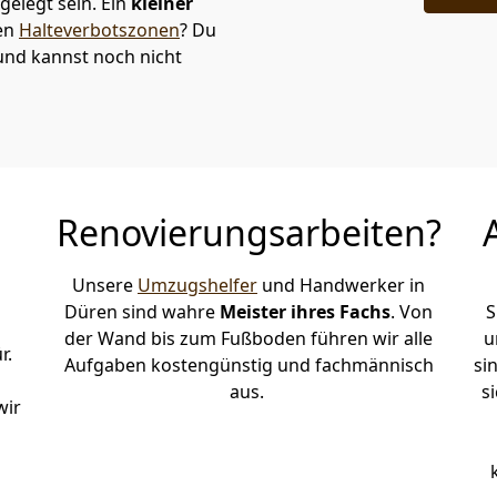
elegt sein. Ein
kleiner
den
Halteverbotszonen
? Du
und kannst noch nicht
Renovierungsarbeiten?
Unsere
Umzugshelfer
und Handwerker in
Düren sind wahre
Meister ihres Fachs
. Von
S
der Wand bis zum Fußboden führen wir alle
u
r.
Aufgaben kostengünstig und fachmännisch
si
aus.
s
wir