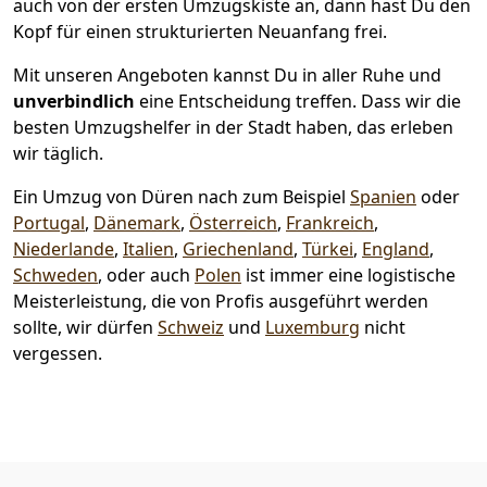
auch von der ersten Umzugskiste an, dann hast Du den
Kopf für einen strukturierten Neuanfang frei.
Mit unseren Angeboten kannst Du in aller Ruhe und
unverbindlich
eine Entscheidung treffen. Dass wir die
besten Umzugshelfer in der Stadt haben, das erleben
wir täglich.
Ein Umzug von Düren nach zum Beispiel
Spanien
oder
Portugal
,
Dänemark
,
Österreich
,
Frankreich
,
Niederlande
,
Italien
,
Griechenland
,
Türkei
,
England
,
Schweden
, oder auch
Polen
ist immer eine logistische
Meisterleistung, die von Profis ausgeführt werden
sollte, wir dürfen
Schweiz
und
Luxemburg
nicht
vergessen.